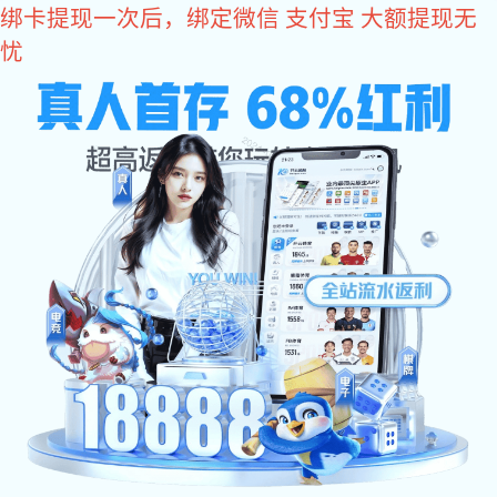
亿万28
亿万28
集团
产品和服务
联系
亿万28
应用
>
>
>
亿万28
产品和服务
产品与解决方案
环保排污用泵系列
加入亿万28