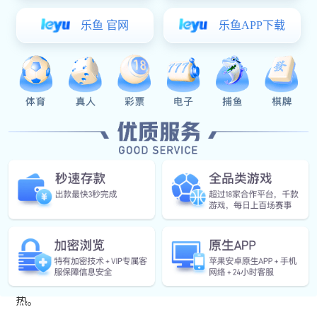
产品概述
BWQ系列潜水排污泵是在WQ的基础上吸收国内外同
类产品的先进技术和优点，采用特殊结构和材料，结合污
水特性和排污的实际需要而研制的国内外先进的新型排污
泵，其效率、性能都优于国内外产品。
【产品特点】
◆独特的双流道叶轮设计，优秀匹配的泵体；
◆具有无堵塞、防缠绕、效率高；
◆机泵一体化设计，震动小，噪音低；
◆专门为污水而设计的电机，防护等级为IP68；
◆泵内设有两个独立的机械密封，达到双重密封的目
的;
◆泵内装有漏水探头、过热保护元件、浮子开关，与
专用电控柜结合可以自动监测泵的漏水、漏油和绕组过
热。