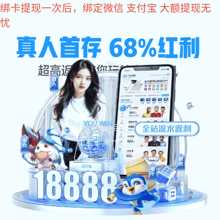
亿万28
亿万28
集团
产品和服务
联系
亿万28
应用
>
>
>
亿万28:
亿万28
产品和服务
产品与解决方案
矿山用泵系列
加入亿万28