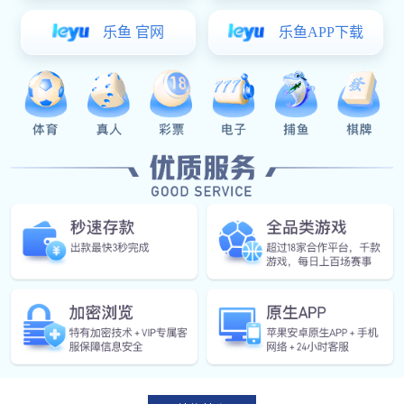
产品概述
BWQ系列潜水排污泵是在WQ的基础上吸收国内外同
类产品的先进技术和优点，采用优秀的水力模型、特殊结
构和材料，结合污水特性和排污的实际需要而研制的国内
外先进的新型排污泵。
【产品特点】
◆独特的双流道叶轮设计，优秀匹配的泵体；
◆具有无堵塞、防缠绕、效率高；
◆机泵一体化设计，震动小，噪音低；
◆专门为污水而设计的电机，防护等级为IP68；
◆泵内设有两个独立的机械密封，达到双重密封的目
的。